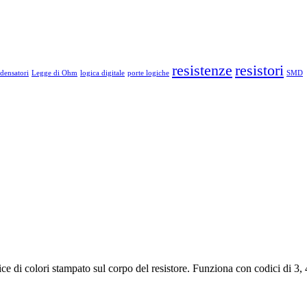
resistenze
resistori
densatori
Legge di Ohm
logica digitale
porte logiche
SMD
dice di colori stampato sul corpo del resistore. Funziona con codici di 3,